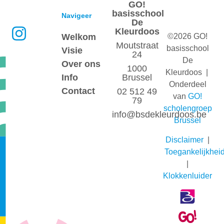
GO!
basisschool
Navigeer
De
Kleurdoos
Welkom
©2026 GO!
Moutstraat
basisschool
Visie
24
De
Over ons
1000
Kleurdoos |
Info
Brussel
Onderdeel
Contact
02 512 49
van
GO!
79
scholengroep
info@bsdekleurdoos.be
Brussel
Disclaimer
|
Toegankelijkhei
|
Klokkenluider