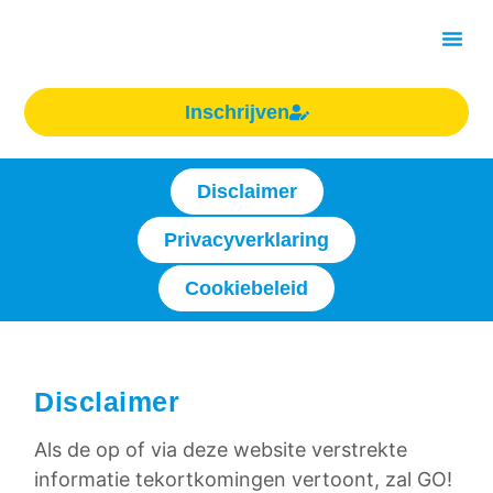
de
inhoud
Over On
Inschrijven
Disclaimer
Privacyverklaring
Cookiebeleid
Disclaimer
Als de op of via deze website verstrekte
informatie tekortkomingen vertoont, zal GO!