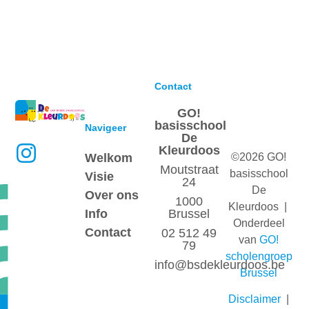
Contact
GO!
basisschool
Navigeer
De
Kleurdoos
Welkom
©2026 GO!
Moutstraat
basisschool
Visie
24
De
Over ons
1000
Kleurdoos |
Info
Brussel
Onderdeel
Contact
02 512 49
van
GO!
79
scholengroep
info@bsdekleurdoos.be
Brussel
Disclaimer
|